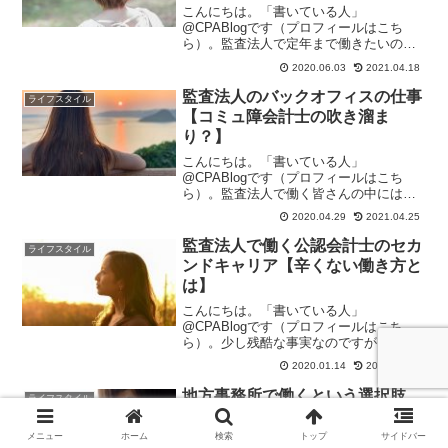
こんにちは。「書いている人」
@CPABlogです（プロフィールはこち
ら）。監査法人で定年まで働きたいので
あれば、パートナーになるしかありませ
2020.06.03
2021.04.18
ん。そうでなければいずれ私のように、
監査法人での居場所を失ってしまい、辞
監査法人のバックオフィスの仕事
ライフスタイル
める決断をしなければならなく...
【コミュ障会計士の吹き溜ま
り？】
こんにちは。「書いている人」
@CPABlogです（プロフィールはこち
ら）。監査法人で働く皆さんの中には、
法人内のバックオフィスの仕事に興味を
2020.04.29
2021.04.25
持たれている人もいるのではないでしょ
うか。私はシニア時代にバックオフィス
監査法人で働く公認会計士のセカ
ライフスタイル
系部署で二年間働いた経験があ...
ンドキャリア【辛くない働き方と
は】
こんにちは。「書いている人」
@CPABlogです（プロフィールはこち
ら）。少し残酷な事実なのですが、普通
の公認会計士は監査法人でパートナーに
2020.01.14
2021.04.25
なることができず、早晩居場所がなくな
ってしまいます。私はこの事実に気づく
地方事務所で働くという選択肢
ライフスタイル
のが遅すぎたため、監査法人で...
【キャリアに与える影響】
メニュー
ホーム
検索
トップ
サイドバー
こんにちは。「書いている人」