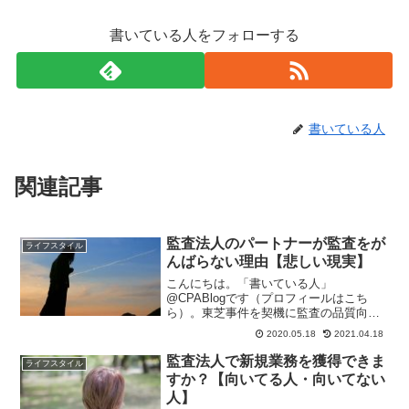
書いている人をフォローする
書いている人
関連記事
監査法人のパートナーが監査をが
ライフスタイル
んばらない理由【悲しい現実】
こんにちは。「書いている人」
@CPABlogです（プロフィールはこち
ら）。東芝事件を契機に監査の品質向上
が叫ばれるようになってしばらく経ちま
2020.05.18
2021.04.18
すが、皆さんの周りのパートナーたちは
一生懸命監査をやっていますか？監査の
監査法人で新規業務を獲得できま
ライフスタイル
品質向上が叫ばれるようになっ...
すか？【向いてる人・向いてない
人】