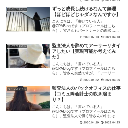
2020.06.09
2021.04.25
担当してくれているエージェントさんと
話していると「30代の求人案件は無限に
ずっと成長し続けるなんて無理
ライフスタイル
あるんですけどね。。。」...
【ほどほどじゃダメなんですか】
こんにちは。「書いている人」
@CPABlogです（プロフィールはこち
ら）。皆さんもパートナーとの面談は実
施されていると思います。面談では「今
2020.07.13
2021.04.18
年はよく頑張ったね。でも来年はさらに
頑張ってね」って言われていませんか。
監査法人を辞めてアーリーリタイ
ライフスタイル
私は毎年のように言われていま...
アしたい【実現可能か考えてみ
た】
こんにちは。「書いている人」
@CPABlogです（プロフィールはこち
ら）。皆さん突然ですが、「アーリーリ
タイア」ってご存知ですか。私は最近ま
2020.06.22
2021.04.25
でこのようなライフスタイルを知りませ
んでした。「アーリーリタイア」とは定
監査法人のバックオフィスの仕事
ライフスタイル
年前に仕事を退職することをい...
【コミュ障会計士の吹き溜ま
り？】
こんにちは。「書いている人」
@CPABlogです（プロフィールはこち
ら）。監査法人で働く皆さんの中には、
法人内のバックオフィスの仕事に興味を
2020.04.29
2021.04.25
持たれている人もいるのではないでしょ