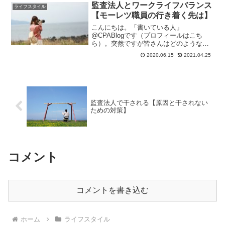
うか。私はシニア時代にバックオフィス
監査法人とワークライフバランス
ライフスタイル
系部署で二年間働いた経験があ...
【モーレツ職員の行き着く先は】
こんにちは。「書いている人」
@CPABlogです（プロフィールはこち
ら）。突然ですが皆さんはどのような
「ライフプラン」をお持ちですか？ 仕事
2020.06.15
2021.04.25
で何か大きなことを成し遂げたい 子ども
と奥さんとともに毎日笑って暮らしてい
きたい 世の中の役に立つ人...
監査法人で干される【原因と干されない
ための対策】
コメント
コメントを書き込む
ホーム
ライフスタイル