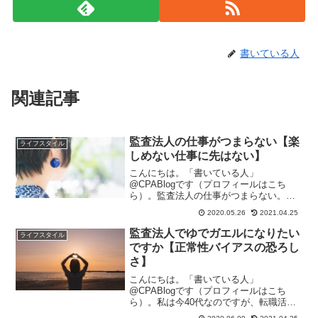
書いている人
関連記事
監査法人の仕事がつまらない【楽
ライフスタイル
しめない仕事に先はない】
こんにちは。「書いている人」
@CPABlogです（プロフィールはこち
ら）。監査法人の仕事がつまらない。一
緒に働いているスタッフたちの多くがこ
2020.05.26
2021.04.25
ういう思いを持っています。 試験勉強を
していた頃は、もっとやりがいのある仕
監査法人でゆでガエルになりたい
ライフスタイル
事だと思っていたのに… 何...
ですか【正常性バイアスの恐ろし
さ】
こんにちは。「書いている人」
@CPABlogです（プロフィールはこち
ら）。私は今40代なのですが、転職活動
でも厳しい現実に直面しています。私を