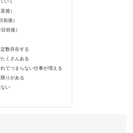
ていく
査直後）
目前後）
年目前後）
一定数存在する
がたくさんある
つれてつまらない仕事が増える
は限りがある
はない