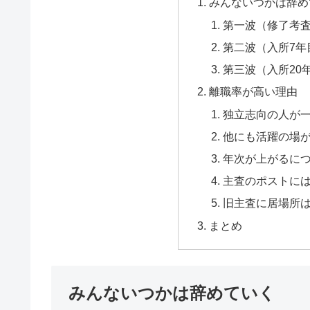
みんないつかは辞め
第一波（修了考
第二波（入所7年
第三波（入所20
離職率が高い理由
独立志向の人が
他にも活躍の場
年次が上がるに
主査のポストに
旧主査に居場所
まとめ
みんないつかは辞めていく