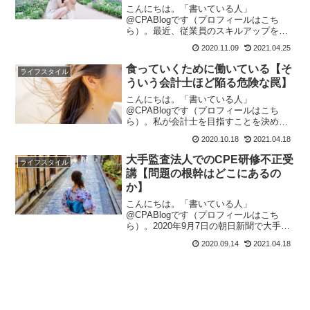
こんにちは。「書いている人」
@CPABlogです（プロフィールはこち
ら）。最近、従業員のスキルアップを期
待して副業を認める企業が増えています
2020.11.09
2021.04.25
が、皆さんは副業することを考えたこと
がありますか？私はリーマンショック後
食っていくために働いている【そ
ライフスタイル
に各監査法人で吹き荒れたリス...
ういう会計士ほど陥る危険な罠】
こんにちは。「書いている人」
@CPABlogです（プロフィールはこち
ら）。私が会計士を目指すことを決めた
のは高校3年のときでした。普通に働くよ
2020.10.18
2021.04.18
りたくさん稼げるということが会計士を
目指した最大の理由だったのですが、以
大手監査法人でのCPE研修不正受
ライフスタイル
来定年までこの仕事を続けら...
講【問題の根幹はどこにあるの
か】
こんにちは。「書いている人」
@CPABlogです（プロフィールはこち
ら）。2020年9月7日の朝日新聞で大手監
査法人でのCPE研修の不正受講問題に関
2020.09.14
2021.04.18
わる記事が掲載されました。「あずさ監
査法人が会計士45人処分へ 法定研修で
不正か」（朝日新聞...