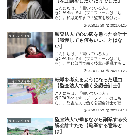
【私は楽をしたいだけでした】
こんにちは。「書いている人」
@CPABlogです（プロフィールはこち
ら）。私は定年まで「監査を続けたい」
のだと思い込んでいましたが、単に「楽
2020.12.20
2021.04.25
をしたい」だけだったようです。今更な
のですが転職するにあたり、改めて自分
監査法人で心の病を患った会計士
ライフスタイル
のことを見つめ直しているうち...
【我慢しても何もいいことはな
い】
こんにちは。「書いている人」
@CPABlogです（プロフィールはこち
ら）。同じ部門で働く後輩が退職するみ
たいです。退職後は一般事業会社へ転職
2020.12.13
2021.04.25
するそうですが、コロナ禍の真っただ中
で思い切りましたね。能力的にパートナ
転職を考えるようになった理由
ライフスタイル
ーになるのは難しいと思います...
【監査法人で働く公認会計士】
こんにちは。「書いている人」
@CPABlogです（プロフィールはこち
ら）。監査法人で働く公認会計士が転職
を考える理由はさまざまだと思います。
2020.11.22
2021.04.18
「監査」がつまらないなどネガティブな
理由で転職を考える人もいれば、キャリ
監査法人で働きながら副業する公
ライフスタイル
アップを目指したいなどポジテ...
認会計士たち【副業する意味と
は】