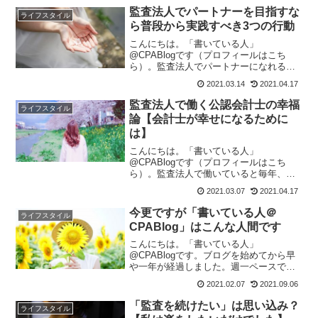
ている人も多いのではないでしょうか。
監査法人でパートナーを目指すな
ライフスタイル
私と一緒に働いている同僚の中...
ら普段から実践すべき3つの行動
こんにちは。「書いている人」
@CPABlogです（プロフィールはこち
ら）。監査法人でパートナーになれるの
は、同期が10人いたとするとその中でた
2021.03.14
2021.04.17
った一人だけです。ではどうすればその
競争に勝ち残り、パートナーになること
監査法人で働く公認会計士の幸福
ライフスタイル
ができるのでしょうか。この...
論【会計士が幸せになるために
は】
こんにちは。「書いている人」
@CPABlogです（プロフィールはこち
ら）。監査法人で働いていると毎年、
「目標」を提出させられます。提出した
2021.03.07
2021.04.17
目標は翌年に達成状況を評価され、未達
成なら何が原因で達成できなかったのか
今更ですが「書いている人＠
ライフスタイル
を分析して次年度の目標を設定す...
CPABlog」はこんな人間です
こんにちは。「書いている人」
@CPABlogです。ブログを始めてから早
や一年が経過しました。週一ペースで書
き綴っているのですが、毎週多くの人に
2021.02.07
2021.09.06
読んでもらっていてうれしい限りです。
読んでくださっている方、本当にありが
「監査を続けたい」は思い込み？
ライフスタイル
とうございます。これからも...