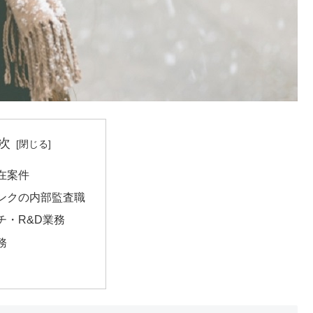
次
在案件
ンクの内部監査職
チ・R&D業務
務