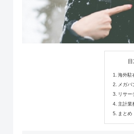
目
海外駐
メガバ
リサー
主計業
まとめ